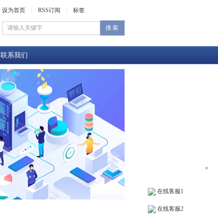
设为首页
|
RSS订阅
|
标签
联系我们
×
在线客服1
在线客服2