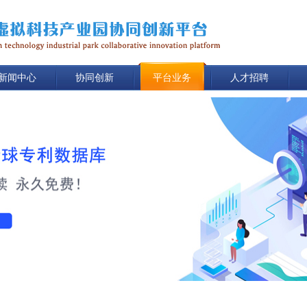
新闻中心
协同创新
平台业务
人才招聘