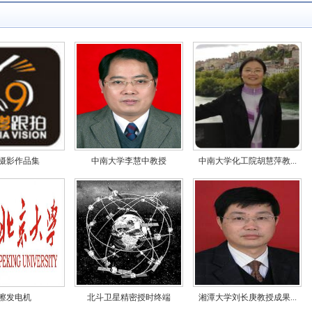
摄影作品集
中南大学李慧中教授
中南大学化工院胡慧萍教...
擦发电机
北斗卫星精密授时终端
湘潭大学刘长庚教授成果...