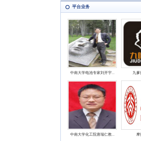
平台业务
中南大学电池专家刘开宇...
九爹
中南大学化工院唐瑞仁教...
摩